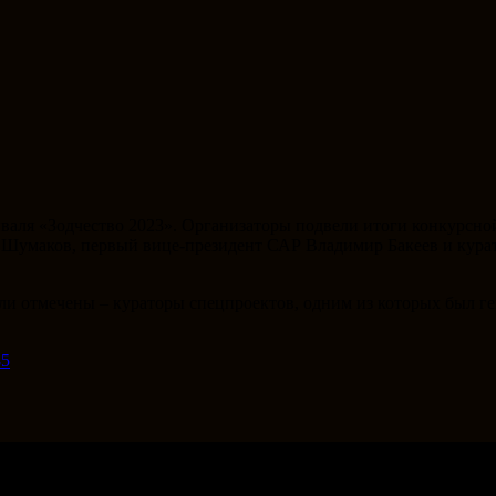
аля «Зодчество 2023». Организаторы подвели итоги конкурсной
 Шумаков, первый вице-президент САР Владимир Бакеев и курат
и отмечены – кураторы спецпроектов, одним из которых был г
85