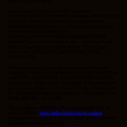
архитектурной студии.
⠀
Презентация прошла в лучших традициях
профессионального сообщества. Команда бюро и лично
гендиректор получили множество поздравлений,
комплиментов и добрых слов напутствия на долгие и
плодотворные творческие годы.
Отдельно хотим поблагодарить партнёров нашего
издания. Выход монографии в свет – значимая общая
заслуга. Генеральный партнёр книги – Rim-Ariosto;
партнёры – ARCH-SKIN, ЦЕНТРСВЕТ, FiNEX,
ROCKWOOL.
⠀
Мы также говорим большое спасибо Центральному
Дому архитектора, Союзу архитекторов России и Союзу
московских архитекторов за всестороннюю помощь в
организации презентации. Искренняя благодарность и
нашим коллегам из издательства TATLIN, ставшим для
нас добрыми друзьями, сотрудничать с которыми было
очень приятно и интересно.
Монографию о STUDIO-TA можно приобрести на
сайте TATLIN
:
https://tatlin.ru/shop/kniga_studiota
Подробный фотоотчет c презентации книги смотрите
в наших социальных сетях
: