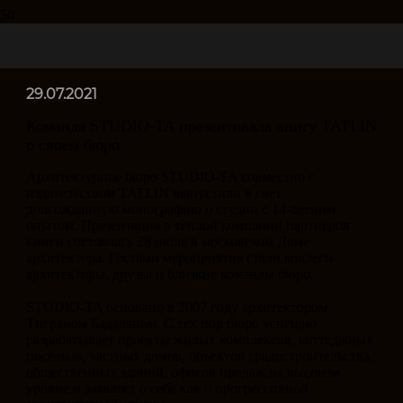
29.07.2021
Команда STUDIO-TA презентовала книгу TATLIN
о своем бюро
Архитектурное бюро STUDIO-TA совместно с
издательством TATLIN выпустили в свет
долгожданную монографию о студии с 14-летним
опытом. Презентация в тёплой компании партнёров
книги состоялась 28 июля в московском Доме
архитектора. Гостями мероприятия стали коллеги-
архитекторы, друзья и близкие команды бюро.
⠀
STUDIO-TA основано в 2007 году архитектором
Тиграном Бадаляном. С тех пор бюро успешно
разрабатывает проекты жилых комплексов, коттеджных
посёлков, частных домов, объектов градостроительства,
общественных зданий, офисов продаж на высоком
уровне и заявляет о себе как о прогрессивной