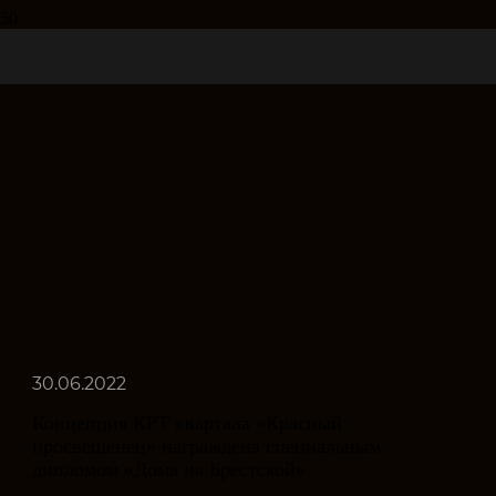
30.06.2022
Концепция КРТ квартала «Красный
просвещенец» награждена специальным
дипломом «Дома на Брестской»