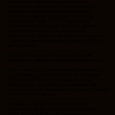
28 июня в Москве состоялась церемония
награждения победителей V Международного
Фестиваля «Дом на Брестской приглашает:
архитектура, дизайн, ландшафт» за 2022 год.
Архитектурное бюро STUDIO-TA в лице его
основателя и гендиректора Тиграна Бадаляна
удостоились награды за альтернативную
концепцию КРТ квартала «Красный просвещенец»
— проект, над которым команда студии работает в
данный момент.
STUDIO-TA получило специальный диплом
фестиваля в номинации «Прошлое и Настоящее».
Это высокая оценка архитектурной деятельности
нашего бюро, особенно учитывая то, что проект
КРТ квартала «Красный просвещенец» бюро
разрабатывает по собственному желанию при
активном участии градозащитника и архитектурного
продюсера Люси Малкис.
Фестиваль «Дом на Брестской приглашает:
архитектура, дизайн, ландшафт» проводится в
пятый раз и демонстрирует современные