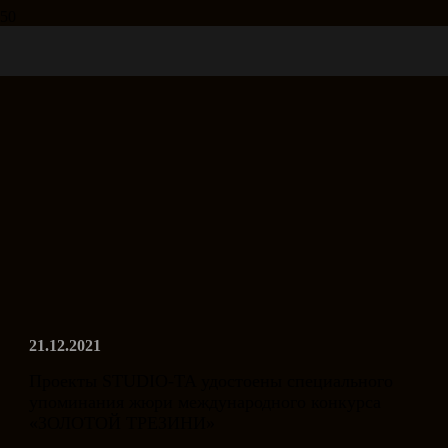
21.12.2021
Проекты STUDIO-TA удостоены специального
упоминания жюри международного конкурса
«ЗОЛОТОЙ ТРЕЗИНИ»