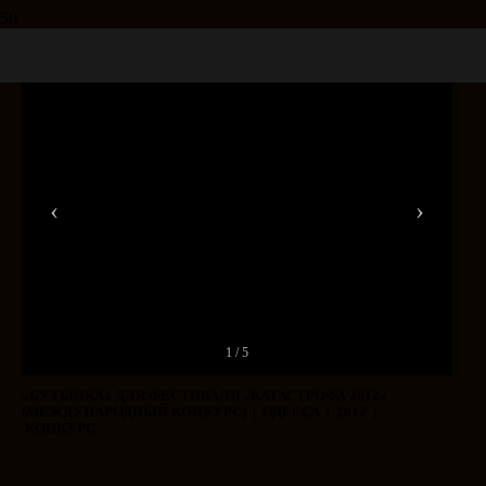
‹
›
1 / 5
«БУТЫЛКА» ДЛЯ ФЕСТИВАЛЯ «КАТАСТРОФА 2012»
(МЕЖДУНАРОДНЫЙ КОНКУРС) | ОДЕССА | 2012 |
КОНКУРС