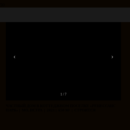
‹
›
1 / 7
ЧАСТНЫЙ ДОМ В КОТТЕДЖНОМ ПОСЕЛКЕ «РЕНЕССАНС
ПАРК» |
МО, ИСТРА
| 2021 | 650 М² | СТРОИТСЯ