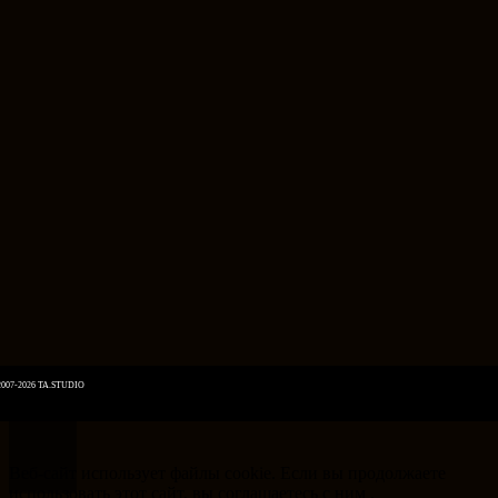
2007-2026 TA.STUDIO
Веб-сайт использует файлы cookie. Если вы продолжаете
использовать этот сайт, вы соглашаетесь с ним .