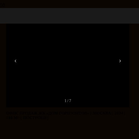
‹
›
1 / 7
ОФИС ПРОДАЖ ЖК «ДОМ ГОРИЗОНТОВ» | МОСКВА | 2024 |
180 М² | ПОСТРОЕН |