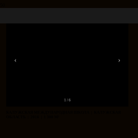
‹
›
1 / 6
КАЛУЖСКАЯ МЕЖДУНАРОДНАЯ ШКОЛА | КАЛУЖСКАЯ
ОБЛАСТЬ | 2016 | 1 300 М²