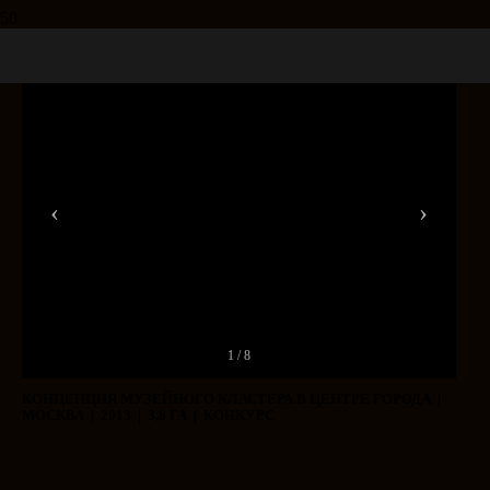
‹
›
1 / 8
КОНЦЕПЦИЯ МУЗЕЙНОГО КЛАСТЕРА В ЦЕНТРЕ ГОРОДА |
МОСКВА | 2013 | 3,6 ГА | КОНКУРС