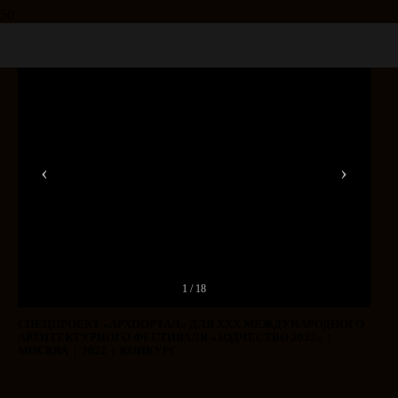
‹
›
1 / 18
СПЕЦПРОЕКТ «АРХПОРТАЛ» ДЛЯ ХХХ МЕЖДУНАРОДНОГО
АРХИТЕКТУРНОГО ФЕСТИВАЛЯ «ЗОДЧЕСТВО 2022» |
МОСКВА | 2022 | КОНКУРС