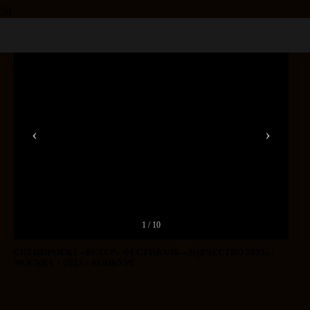
‹
›
1 / 10
СПЕЦПРОЕКТ «ВЕТЕР» ФЕСТИВАЛЬ «ЗОДЧЕСТВО 2023» |
МОСКВА | 2023 | КОНКУРС