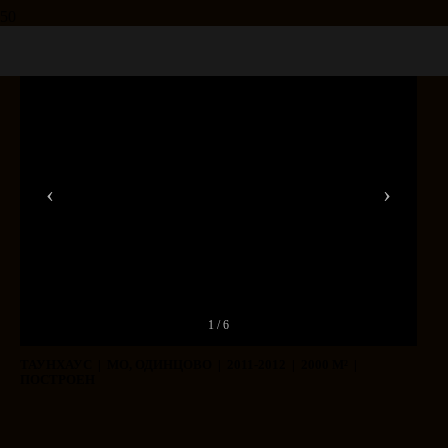
‹
›
1 / 6
ТАУНХАУС | МО, ОДИНЦОВО | 2011-2012 | 2000 М² |
ПОСТРОЕН